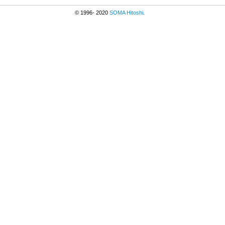
© 1996- 2020
SOMA Hitoshi
.