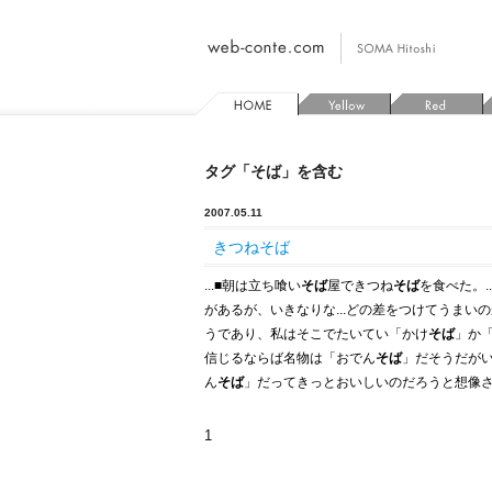
タグ「そば」を含む
2007.05.11
きつねそば
...
■
朝は立ち喰い
そば
屋できつね
そば
を食べた。
があるが、いきなりな...どの差をつけてうまい
うであり、私はそこでたいてい「かけ
そば
」か
信じるならば名物は「おでん
そば
」だそうだがい
ん
そば
」だってきっとおいしいのだろうと想像させ
1