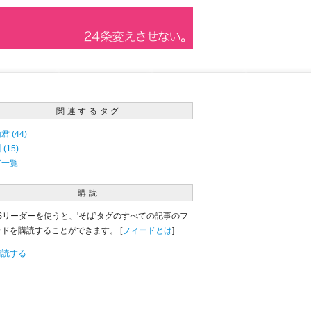
関連するタグ
君 (44)
(15)
グ一覧
購読
Sリーダーを使うと、'そば'タグのすべての記事のフ
ドを購読することができます。 [
フィードとは
]
購読する