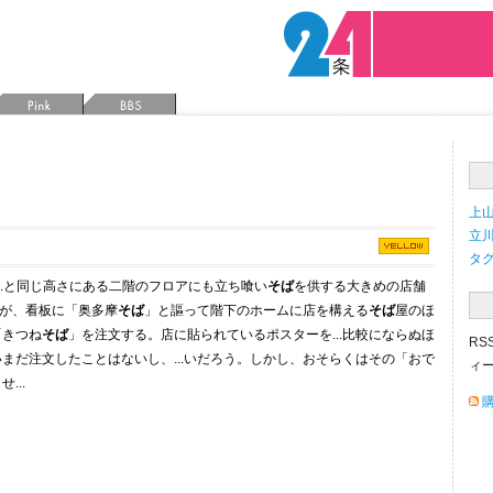
上山
立川 
タ
...と同じ高さにある二階のフロアにも立ち喰い
そば
を供する大きめの店舗
のが、看板に「奥多摩
そば
」と謳って階下のホームに店を構える
そば
屋のほ
「きつね
そば
」を注文する。店に貼られているポスターを...比較にならぬほ
RS
まだ注文したことはないし、...いだろう。しかし、おそらくはその「おで
ィー
...