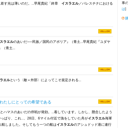
事
差す光は薄いのだ。...早尾貴紀「終章
イスラエル
／パレスチナにおける
は
]
スラエル
のあいだ
─
─
民族／国民のアポリア』（青土...早尾貴紀『ユダヤ
（青土...
ラエル
という〈敵＝外部〉によってこそ規定される...
わたしにとっての希望である
とハマスのあいだの停戦が発効。...着しています。しかし、懸念したよう
ぱり、これ...、28日、6マイル付近で漁をしていた舟が
イスラエル
海軍
て出航しました。そしてもう一つの船は
イスラエル
のアシュドッド港に連行