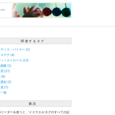
関連するタグ
ディス・バトラー (2)
スチナ (4)
ィ＝ストロース (13)
国家 (1)
亮 (27)
(6)
貴紀 (2)
党 (7)
グ一覧
購読
Sリーダーを使うと、'イスラエル'タグのすべての記