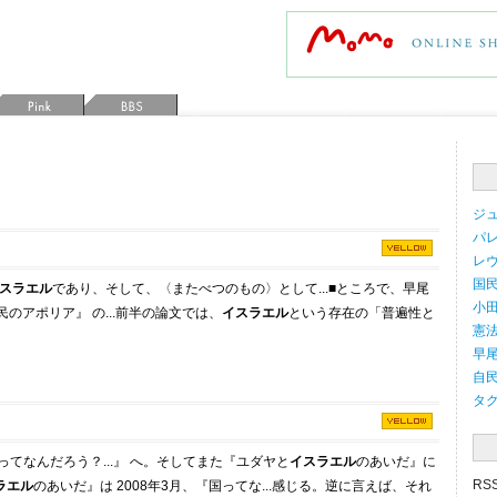
ジュ
パレ
レヴ
国民
スラエル
であり、そして、〈またべつのもの〉として...
■
ところで、早尾
小田
民のアポリア』 の...前半の論文では、
イスラエル
という存在の「普遍性と
憲法 
早尾
自民
タ
ってなんだろう？...』 へ。そしてまた『ユダヤと
イスラエル
のあいだ』に
RS
ラエル
のあいだ』は 2008年3月、『国ってな...感じる。逆に言えば、それ