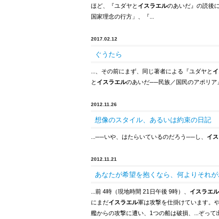
ほど、『ユダヤと
イスラエル
のあいだ』の読後に
国家理念の行方」、『...
2017.02.12
ぐうたら
...、その前にまず、同じ著者による『ユダヤと
イ
と
イスラエル
のあいだ
─
─
民族／国民のアポリア』
2012.11.26
想像のスタイル、あるいは約束の日記
...
─
─
いや、はたらいているのだろう
─
─
し、
イス
2012.11.21
あなたが希望を抱くなら、何よりそれが
...前 4時（現地時間 21日午後 9時）、
イスラエル
にまだ
イスラエル
軍は攻撃を仕掛けています。やっ
艦からの攻撃に遭い、1つの船は破損、...ぞっ