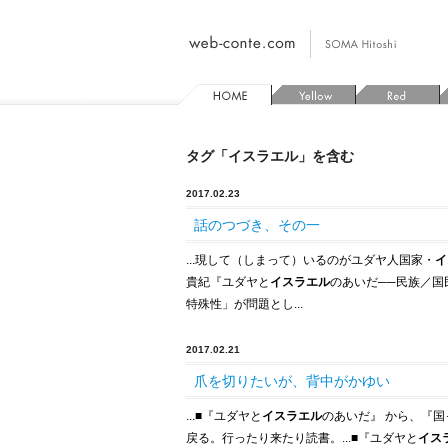
タグ「イスラエル」を含む
2017.02.23
話のつづき、その一
...現して（しまって）いるのがユダヤ人国家・
イ
貴紀『ユダヤと
イスラエル
のあいだ
─
─
民族／国
特殊性」が問題とし...
2017.02.21
爪を切りたいが、背中がかゆい
...
■
『ユダヤと
イスラエル
のあいだ』 から、『国
戻る。行ったり来たり読書。...
■
『ユダヤと
イス