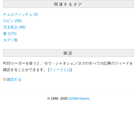
関連するタグ
チェルフィッチュ (3)
ロビン (56)
児玉悟之 (48)
妻 (175)
タグ一覧
購読
RSSリーダーを使うと、'ホウ・シャオシェン'タグのすべての記事のフィードを
購読することができます。 [
フィードとは
]
購読する
© 1996- 2020
SOMA Hitoshi
.