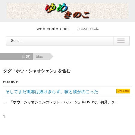
Go to...
目次
blue
タグ「ホウ・シャオシェン」を含む
2010.05.11
そしてまだ風邪は抜けきらず、咳と痰がのこった
... 『
ホウ・シャオシェン
のレッド・バルーン』をDVDで。初見。ク...
1