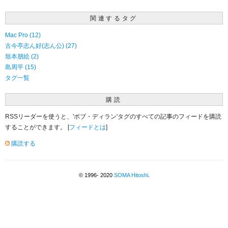
関連するタグ
Mac Pro (12)
古今亭志ん好(志ん公) (27)
垣本朋絵 (2)
島周平 (15)
タグ一覧
購読
RSSリーダーを使うと、'ボブ・ディラン'タグのすべての記事のフィードを購読
することができます。 [
フィードとは
]
購読する
© 1996- 2020
SOMA Hitoshi
.