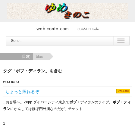
Go to...
目次
blue
タグ「ボブ・ディラン」を含む
2014.04.04
ちょっと照れるぞ
...お台場へ。Zepp ダイバーシティ東京で
ボブ・ディラン
のライブ。
ボブ・ディ
ラン
にかんしてはほぼ門外漢なのだが、チケット...
1