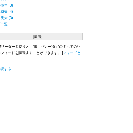
重里 (3)
成美 (4)
明大 (3)
グ一覧
購読
Sリーダーを使うと、'勝手バナー'タグのすべての記
のフィードを購読することができます。 [
フィードと
購読する