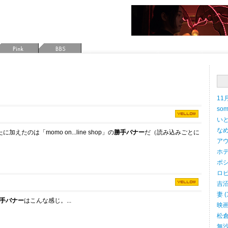
11月
som
いと
なめ
加えたのは「momo on...line shop」の
勝手バナー
だ（読み込みごとに
アウ
ホテ
ポシ
ロビ
吉沼 
妻 (
手バナー
はこんな感じ。...
映画 
松倉
無沙