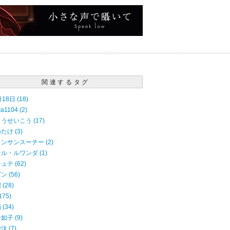
関連するタグ
18日 (18)
a1104 (2)
うせいこう (17)
たけ (3)
ンサンスーチー (2)
ル・ルワンダ (1)
ュテ (62)
ン (56)
(28)
175)
(34)
如子 (9)
汰 (7)