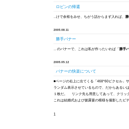
ロビンの帰還
...けで余裕をみせ、ちがう話からまず入れば、
勝
2005.08.11
勝手バナー
... のバナーで、これは私が作ったいわば「
勝手
2005.05.12
バナーの快楽について
■
ページの右上に出てくる「468*60ピクセル
ランダム表示させているもので、だからあるい
１枚だ。 リンク先も用意してあって、クリック
これは結婚式および披露宴の模様を撮影したビデオ
1