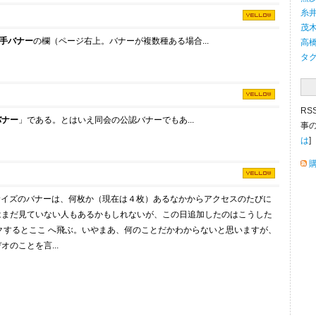
糸井
茂木
手バナー
の欄（ページ右上。バナーが複数種ある場合...
高橋
タ
RS
バナー
」である。とはいえ同会の公認バナーでもあ...
事
は
]
」サイズのバナーは、何枚か（現在は４枚）あるなかからアクセスのたびに
はまだ見ていない人もあるかもしれないが、この日追加したのはこうした
するとここ へ飛ぶ。いやまあ、何のことだかわからないと思いますが、
のことを言...