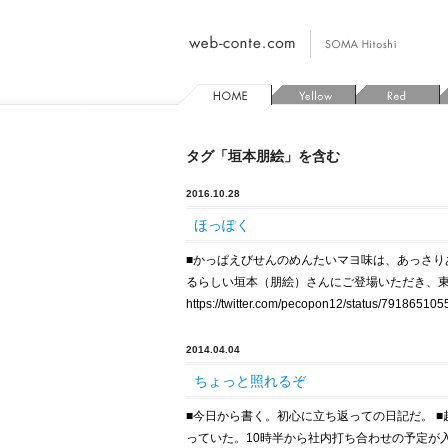
タグ「垣本朋絵」を含む
2016.10.28
ほっぽく
■
かっぱえびせんのめんたいマヨ味は、あっさり
るらしい垣本（朋絵）さんにご登場いただき、東
https://twitter.com/pecopon12/status/79186
2014.04.04
ちょっと照れるぞ
■
今日から書く。初心に立ち返っての日記だ。
■
っていた。10時半から社内打ち合わせの予定が