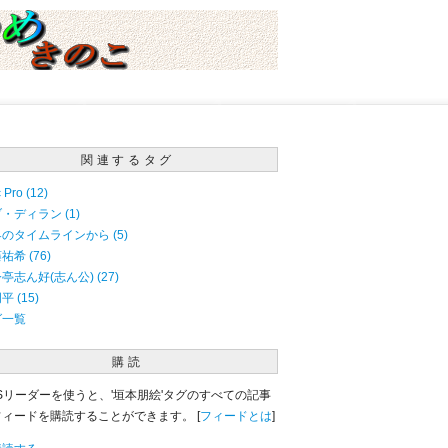
関連するタグ
 Pro (12)
・ディラン (1)
のタイムラインから (5)
祐希 (76)
亭志ん好(志ん公) (27)
平 (15)
グ一覧
購読
Sリーダーを使うと、'垣本朋絵'タグのすべての記事
フィードを購読することができます。 [
フィードとは
]