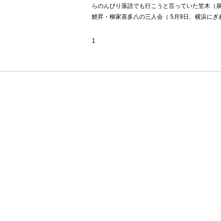
らのんびり落語でも行こうと言っていた笠木（
鯉昇・柳家喜多八の三人会（ 5月9日、横浜にぎわ
1