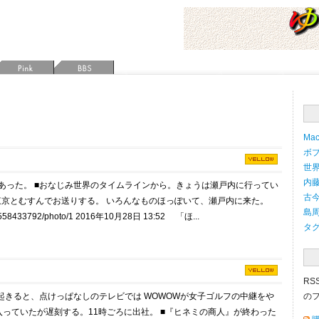
Mac
ボブ
世界
内藤
あった。
■
おなじみ世界のタイムラインから。きょうは瀬戸内に行ってい
古今
京とむすんでお送りする。 いろんなものほっぽいて、瀬戸内に来た。
島周
5105558433792/photo/1 2016年10月28日 13:52 「ほ...
タ
RS
起きると、点けっぱなしのテレビでは WOWOWが女子ゴルフの中継をや
の
入っていたが遅刻する。11時ごろに出社。
■
『ヒネミの商人』が終わった