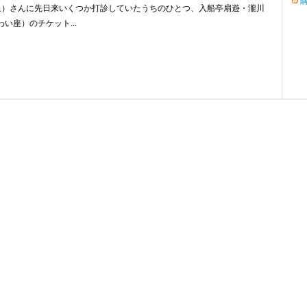
泉）さんに先日来いくつか打診していたうちのひとつ、入船亭扇遊・瀧川
い座）のチケット...