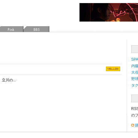
SPA
内藤
大谷
野球 
川の...
タ
RS
の