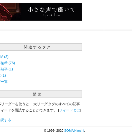
関連するタグ
M (3)
祐希 (76)
翔平 (1)
(1)
グ一覧
購読
Sリーダーを使うと、'大リーグ'タグのすべての記事
フィードを購読することができます。 [
フィードとは
]
購読する
© 1996- 2020
SOMA Hitoshi
.