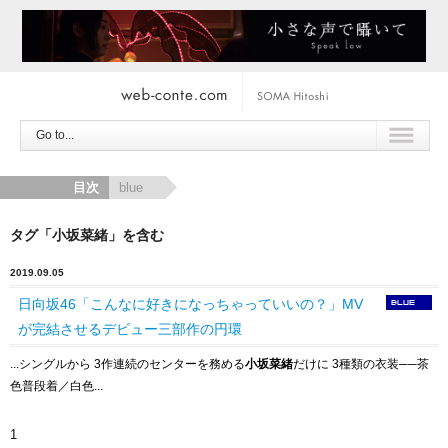
Go to...
目次
blue
タグ「小坂菜緒」を含む
2019.09.05
日向坂46「こんなに好きになっちゃっていいの？」MV
が完結させるデビュー三部作の円環
...シングルから 3作連続のセンターを務める
小坂菜緒
だけに 3種類の衣装
──
茶
色普段着／白色...
1