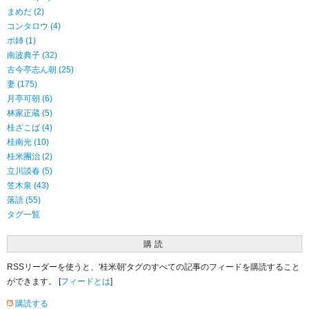
まめだ (2)
コンタロウ (4)
ポ姉 (1)
南波典子 (32)
古今亭志ん朝 (25)
妻 (175)
月亭可朝 (6)
林家正蔵 (5)
桂ざこば (4)
桂南光 (10)
桂米團治 (2)
立川談春 (5)
笠木泉 (43)
落語 (55)
タグ一覧
購読
RSSリーダーを使うと、'桂米朝'タグのすべての記事のフィードを購読すること
ができます。 [
フィードとは
]
購読する