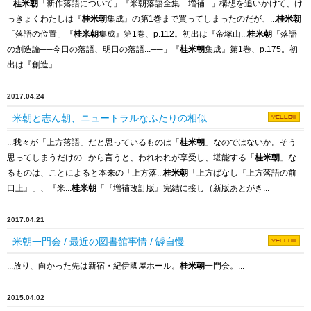
...
桂米朝
「新作落語について」『米朝落語全集 増補...」構想を追いかけて、け
っきょくわたしは『
桂米朝
集成』の第1巻まで買ってしまったのだが、...
桂米朝
「落語の位置」『
桂米朝
集成』第1巻、p.112。初出は『帝塚山...
桂米朝
「落語
の創造論
─
─
今日の落語、明日の落語...
─
─
」『
桂米朝
集成』第1巻、p.175。初
出は『創造』...
2017.04.24
米朝と志ん朝、ニュートラルなふたりの相似
...我々が「上方落語」だと思っているものは「
桂米朝
」なのではないか。そう
思ってしまうだけの...から言うと、われわれが享受し、堪能する「
桂米朝
」な
るものは、ことによると本来の「上方落...
桂米朝
「上方ばなし『上方落語の前
口上』」、『米...
桂米朝
「『増補改訂版』完結に接し（新版あとがき...
2017.04.21
米朝一門会 / 最近の図書館事情 / 罅自慢
...放り、向かった先は新宿・紀伊國屋ホール。
桂米朝
一門会。...
2015.04.02