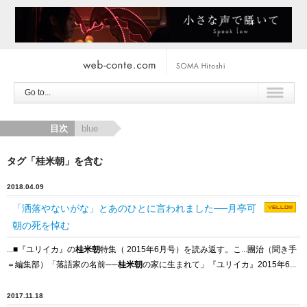
Go to...
目次
blue
タグ「桂米朝」を含む
2018.04.09
「洒落やないがな」とあのひとに言われました──月亭可
朝の死を悼む
...
■
『ユリイカ』の
桂米朝
特集（ 2015年6月号）を読み返す。こ...團治（聞き手
＝編集部）「落語家の名前
─
─
桂米朝
の家に生まれて」『ユリイカ』2015年6...
2017.11.18