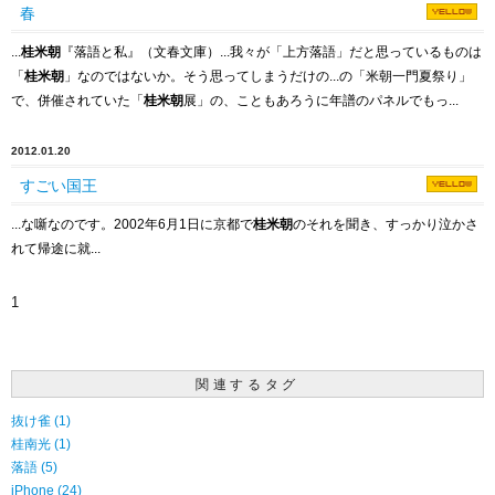
春
...
桂米朝
『落語と私』（文春文庫）...我々が「上方落語」だと思っているものは
「
桂米朝
」なのではないか。そう思ってしまうだけの...の「米朝一門夏祭り」
で、併催されていた「
桂米朝
展」の、こともあろうに年譜のパネルでもっ...
2012.01.20
すごい国王
...な噺なのです。2002年6月1日に京都で
桂米朝
のそれを聞き、すっかり泣かさ
れて帰途に就...
1
関連するタグ
抜け雀 (1)
桂南光 (1)
落語 (5)
iPhone (24)