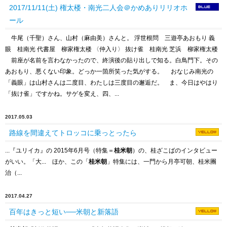
2017/11/11(土) 権太楼・南光二人会＠かめありリリオホ
ール
牛尾（千聖）さん、山村（麻由美）さんと。 浮世根問 三遊亭あおもり 義
眼 桂南光 代書屋 柳家権太楼 〈仲入り〉 抜け雀 桂南光 芝浜 柳家権太楼
前座が名前を言わなかったので、終演後の貼り出しで知る。白鳥門下。その
あおもり、悪くない印象。どっか一箇所笑った気がする。 おなじみ南光の
「義眼」は山村さんは二度目、わたしは三度目の邂逅だ。 ま、今日はやはり
「抜け雀」ですかね。サゲを変え、四、...
2017.05.03
路線を間違えてトロッコに乗っとったら
...『ユリイカ』の 2015年6月号（特集＝
桂米朝
）の、桂ざこばのインタビュー
がいい。「大... ほか、この「
桂米朝
」特集には、一門から月亭可朝、桂米團
治（...
2017.04.27
百年はきっと短い──米朝と新落語