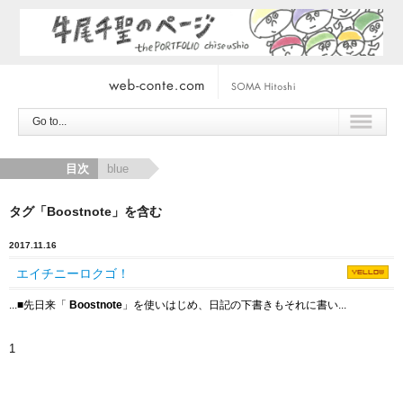
Go to...
目次
blue
タグ「Boostnote」を含む
2017.11.16
エイチニーロクゴ！
...
■
先日来「
Boostnote
」を使いはじめ、日記の下書きもそれに書い...
1