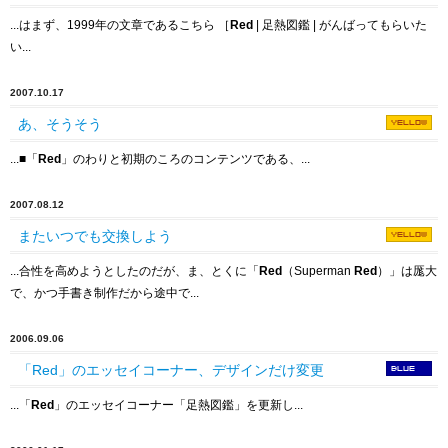
...はまず、1999年の文章であるこちら ［
Red
| 足熱図鑑 | がんばってもらいた
い...
2007.10.17
あ、そうそう
...
■
「
Red
」のわりと初期のころのコンテンツである、...
2007.08.12
またいつでも交換しよう
...合性を高めようとしたのだが、ま、とくに「
Red
（Superman
Red
）」は厖大
で、かつ手書き制作だから途中で...
2006.09.06
「Red」のエッセイコーナー、デザインだけ変更
...「
Red
」のエッセイコーナー「足熱図鑑」を更新し...