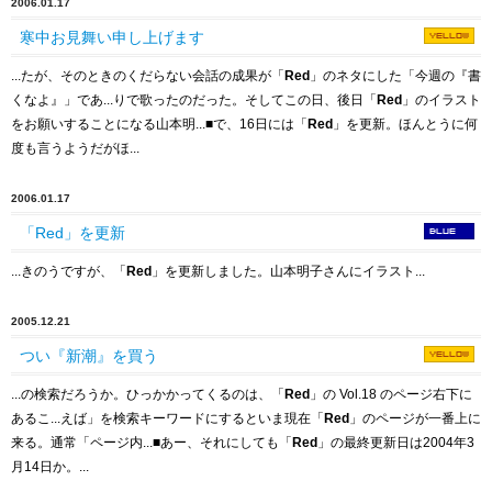
2006.01.17
寒中お見舞い申し上げます
...たが、そのときのくだらない会話の成果が「
Red
」のネタにした「今週の『書
くなよ』」であ...りで歌ったのだった。そしてこの日、後日「
Red
」のイラスト
をお願いすることになる山本明...
■
で、16日には「
Red
」を更新。ほんとうに何
度も言うようだがほ...
2006.01.17
「Red」を更新
...きのうですが、「
Red
」を更新しました。山本明子さんにイラスト...
2005.12.21
つい『新潮』を買う
...の検索だろうか。ひっかかってくるのは、「
Red
」の Vol.18 のページ右下に
あるこ...えば」を検索キーワードにするといま現在「
Red
」のページが一番上に
来る。通常「ページ内...
■
あー、それにしても「
Red
」の最終更新日は2004年3
月14日か。...