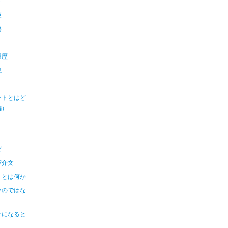
９
更
語
履歴
絶
ントとはど
編）
ば
紹介文
トとは何か
いのではな
クになると