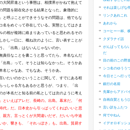
大関昇進という事態は、相撲界がかねて抱えて
それは楽しげな
の問題を顕在化させる結果となった。象徴的に
リンクあれこれ
」と呼ぶことができそうなその問題は、他でもな
あれから
コ名をめぐって存在している。実態としてはさま
コーヒー一杯、
ルの相が複雑に絡まりあっていると思われるその
クダラナイ話
しかし一口に、概ね次のように、言い表すことが
がんばってもら
う。「出島」はないんじゃないのか。
だ
責任なことを書こうと思ってたら、本名なんだ
目の前のこの野
「出島」って。そうとは知らなかった。そうかあ
シコ名のゆうう
本名じゃなあ、でもなあ。そうかあ。
今日そこへ行っ
いたいのかということに関して、すでにある程
銀行の名前
らっしゃる方もあるかと思うが、つまり、「出
先輩からアドバ
のが本名だと知る前の私としては次のように考え
自画自賛ともう
」といえばアレだ、長崎の。出島。幕末だ。「何
言い訳をふたつ
時代」だ。日本史から引っぱってくればいいと思
何でやねん
、親方。言っとくが大間違いだぞ。だいいち中途
いか、響きも、「それっぽさ」も。出島。貿易す
イデオロギッシ