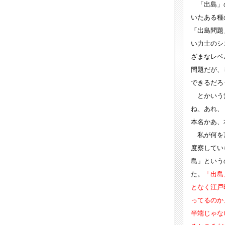
「出島」の
いたある種
「出島問題
い力士のシ
ざまなレベ
問題だが、
できるだろ
とかいう無
ね、あれ、
本名かあ、
私が何を言
度察してい
島」という
た。
「出島
となく江戸
ってるのか
半端じゃな