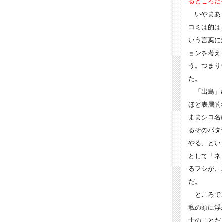
るところだ
いやまあ、
コミは的は
いう言葉に
ョンを考え
う。つまり
た。
「出島」ひ
ほど表層的
ままシコ名
るそのパタ
やる、とい
として「ネ
るフシが、
だ。
ところで、
私の頭に浮
士のことだ