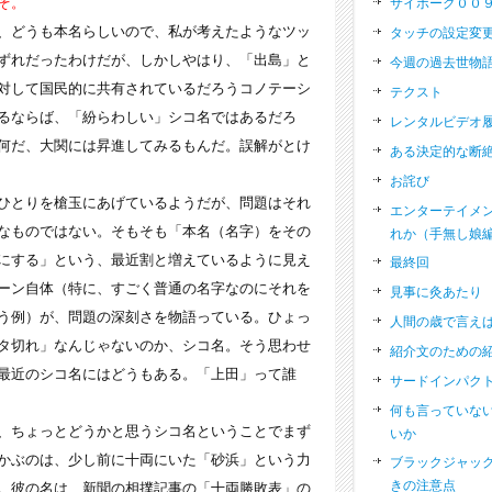
ぞ。
サイボーグ００
どうも本名らしいので、私が考えたようなツッ
タッチの設定変
ずれだったわけだが、しかしやはり、「出島」と
今週の過去世物
対して国民的に共有されているだろうコノテーシ
テクスト
るならば、「紛らわしい」シコ名ではあるだろ
レンタルビデオ
何だ、大関には昇進してみるもんだ。誤解がとけ
ある決定的な断
お詫び
とりを槍玉にあげているようだが、問題はそれ
エンターテイメ
なものではない。そもそも「本名（名字）をその
れか（手無し娘
にする」という、最近割と増えているように見え
最終回
ーン自体（特に、すごく普通の名字なのにそれを
見事に灸あたり
う例）が、問題の深刻さを物語っている。ひょっ
人間の歳で言え
タ切れ」なんじゃないのか、シコ名。そう思わせ
紹介文のための
最近のシコ名にはどうもある。「上田」って誰
サードインパク
何も言っていな
ちょっとどうかと思うシコ名ということでまず
いか
かぶのは、少し前に十両にいた「砂浜」という力
ブラックジャッ
きの注意点
。彼の名は、新聞の相撲記事の「十両勝敗表」の