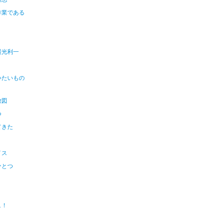
作業である
横光利一
いたいもの
放図
つ
てきた
イス
ひとつ
ュ！