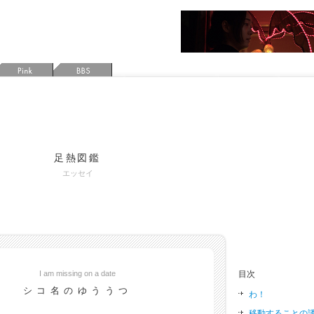
足熱図鑑
エッセイ
I am missing on a date
目次
シコ名のゆううつ
わ！
移動することの