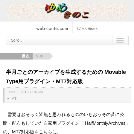
Go to...
目次
blue
半月ごとのアーカイブを生成するための Movable
Type用プラグイン・MT7対応版
June 3, 2018 2:04 AM
MT
需要はおそらく皆無と思われるもののいちおうその昔に公
開・配布もしていた自家用プラグイン「 HalfMonthlyArchives」
の、MT7対応版をこちらに。