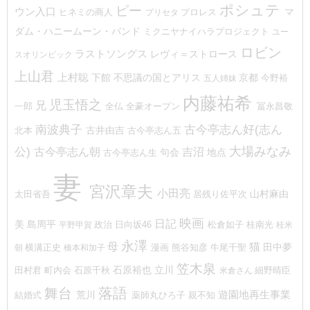
ポシュテ
ピー
ウン入口
プロレス
マ
ヒネミの商人
プリセタ
ダム・ハニームーン・バンド
ミクニヤナイハラプロジェクト
ユー
ロビン
ラストソングス
レヴィ＝ストロース
スオリンピック
上山君
上村聡
下館
不思議の国とアリス
京都
今野裕
五人姉妹
内藤祐希
児玉悟之
兄
一郎
冨永昌敬
全仏
全豪オープン
古今亭志ん好(志ん
南波典子
古井由吉
北本
古今亭志ん五
大場みなみ
公)
吉沼
古今亭志ん朝
地点
句会
古今亭志ん生
妻
宮沢章夫
小田亮
山村麻由
太田省吾
居残り佐平次
映画
日記
美
島周平
政治
桂南光
平野甲賀
日向坂46
松倉如子
桂米
永澤
猫
母
田中夢
熊谷知彦
朝
横溝正史
橋本和加子
漫画
牛尾千聖
笠木泉
石原裕也
町内会
立川
細野晴臣
田村君
石原千秋
米倉さん
落語
舞台
遊園地再生事業
荒川
結婚式
薬師丸ひろ子
親不知