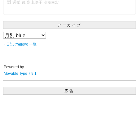
団
選挙
鍼
高山玲子
高橋幸宏
アーカイブ
» 日記 (Yellow) 一覧
Powered by
Movable Type 7.9.1
広告