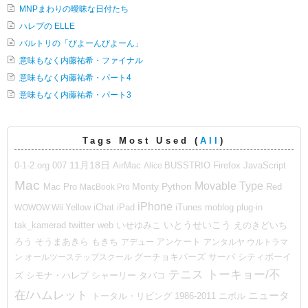
MNPまわりの曖昧な日付たち
ハレプの ELLE
バルトリの「びよーんびよーん」
意味もなく内藤祐希・ファイナル
意味もなく内藤祐希・パート4
意味もなく内藤祐希・パート3
Tags Most Used (
All
)
11月18日
007
BUSSTRIO
Firefox
0-1-2.org
AirMac
Alice
JavaScript
Mac
Movable Type
Mac Pro
Monty Python
MacBook Pro
Red
iPhone
moblog
WOWOW
Wii
Yellow
iChat
iPad
iTunes
plug-in
いとうせいこう
twitter
web
いせゆみこ
えのきどいち
tak_kamerad
ろう
そうまあきら
もきち
アデュー
アンケート
アンタルヤ
ウルトラマ
ン
オールツーステップスクール
グーチョキパーズ
サーバ
シティボーイ
テニス
トーキョー/不
ズ
シモナ・ハレプ
シャーリー
タバコ
在/ハムレット
ニュータ
トータル・リビング 1986-2011
ニボル