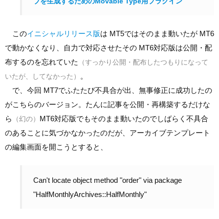
ブを生成するためのMovable Type用プラグイン
この
イニシャルリリース版
は MT5ではそのまま動いたが MT6
で動かなくなり、自力で対応させたその MT6対応版は公開・配
布するのを忘れていた
（すっかり公開・配布したつもりになって
。
いたが、してなかった）
で、今回 MT7でふたたび不具合が出、無事修正に成功したの
がこちらのバージョン。たんに記事を公開・再構築するだけな
ら
MT6対応版でもそのまま動いたのでしばらく不具合
（幻の）
のあることに気づかなかったのだが、アーカイブテンプレート
の編集画面を開こうとすると、
Can't locate object method "order" via package
"HalfMonthlyArchives::HalfMonthly"