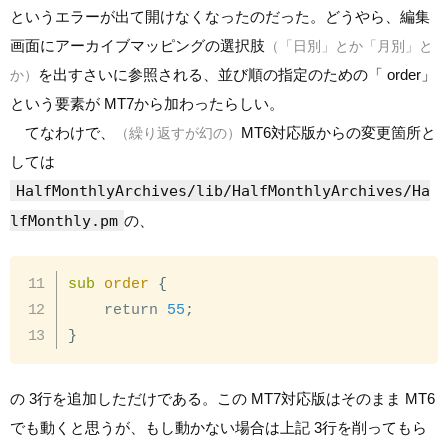
というエラーが出て開けなくなったのだった。どうやら、編集
画面にアーカイブマッピングの選択肢
（「日別」とか「月別」と
を出すさいに参照される、並び順の指定のための「 order」
か）
という要素が MT7から加わったらしい。
てなわけで、
MT6対応版からの変更箇所と
（繰り返すが幻の）
しては
HalfMonthlyArchives/lib/HalfMonthlyArchives/Ha
lfMonthly.pm
の、
sub
 order
{
    return 
55
;
}
の 3行を追加しただけである。この MT7対応版はそのまま MT6
でも動くと思うが、もし動かない場合は上記 3行を削ってもら