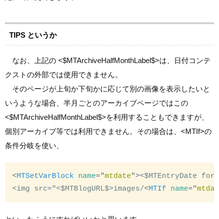
TIPS というか
なお、上記の <$MTArchiveHalfMonthLabel$>は、日付コンテ
クストの外部では使用できません。
そのページが上旬か下旬かに応じて別の画像を表示したいと
いうような場合、半月ごとのアーカイブページではこの
<$MTArchiveHalfMonthLabel$>を利用することもできますが、
個別アーカイブ等では利用できません。その場合は、<MTIf>の
条件分岐を使い、
<
MTSetVarBlock
name
=
"
mtdate
"
>
<$MTEntryDate for
<img src="<$MTBlogURL$>images/
<
MTIf
name
=
"
mtda