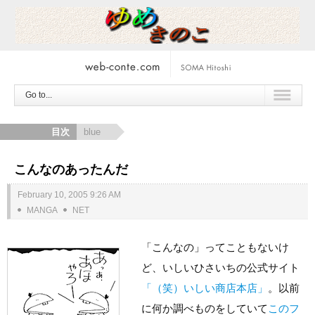
Go to...
目次
blue
こんなのあったんだ
February 10, 2005 9:26 AM
MANGA
NET
「こんなの」ってこともないけ
ど、いしいひさいちの公式サイト
「（笑）いしい商店本店」
。以前
に何か調べものをしていて
このフ