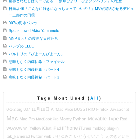
世界とわたしは同一である──濱岸ひより『ひよタンバリン』の思想
日向坂46「こんなに好きになっちゃっていいの？」MVが完結させるデビュ
ー三部作の円環
007の海水パンツ
Speak Low d’Akira Yamamoto
MNPまわりの曖昧な日付たち
ハレプの ELLE
バルトリの「びよーんびよーん」
意味もなく内藤祐希・ファイナル
意味もなく内藤祐希・パート4
意味もなく内藤祐希・パート3
Tags Most Used (
All
)
11月18日
007
BUSSTRIO
Firefox
0-1-2.org
AirMac
Alice
JavaScript
Mac
Movable Type
Mac Pro
Monty Python
MacBook Pro
Red
iPhone
moblog
WOWOW
Wii
Yellow
iChat
iPad
iTunes
plug-in
いとうせいこう
twitter
web
いせゆみこ
えのきどいち
tak_kamerad