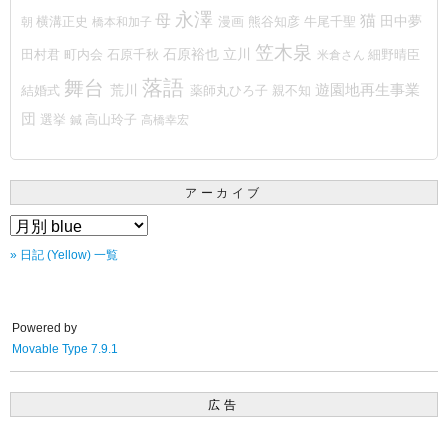
永澤
猫
母
田中夢
熊谷知彦
朝
横溝正史
橋本和加子
漫画
牛尾千聖
笠木泉
石原裕也
町内会
立川
細野晴臣
田村君
石原千秋
米倉さん
落語
舞台
遊園地再生事業
荒川
結婚式
薬師丸ひろ子
親不知
団
選挙
鍼
高山玲子
高橋幸宏
アーカイブ
» 日記 (Yellow) 一覧
Powered by
Movable Type 7.9.1
広告