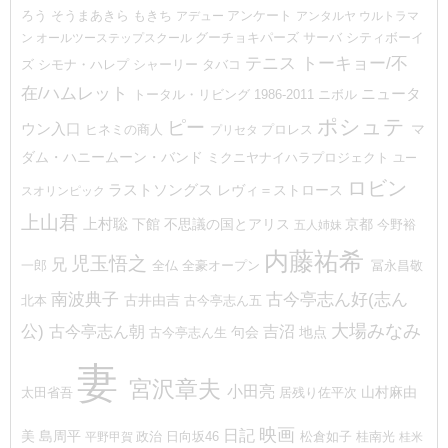
ろう
そうまあきら
もきち
アデュー
アンケート
アンタルヤ
ウルトラマ
ン
オールツーステップスクール
グーチョキパーズ
サーバ
シティボーイ
テニス
トーキョー/不
ズ
シモナ・ハレプ
シャーリー
タバコ
在/ハムレット
ニュータ
トータル・リビング 1986-2011
ニボル
ポシュテ
ピー
ウン入口
プロレス
マ
ヒネミの商人
プリセタ
ダム・ハニームーン・バンド
ミクニヤナイハラプロジェクト
ユー
ロビン
ラストソングス
レヴィ＝ストロース
スオリンピック
上山君
上村聡
下館
不思議の国とアリス
京都
今野裕
五人姉妹
内藤祐希
児玉悟之
兄
一郎
冨永昌敬
全仏
全豪オープン
古今亭志ん好(志ん
南波典子
古井由吉
北本
古今亭志ん五
大場みなみ
公)
吉沼
古今亭志ん朝
地点
句会
古今亭志ん生
妻
宮沢章夫
小田亮
山村麻由
太田省吾
居残り佐平次
映画
日記
美
島周平
政治
桂南光
平野甲賀
日向坂46
松倉如子
桂米