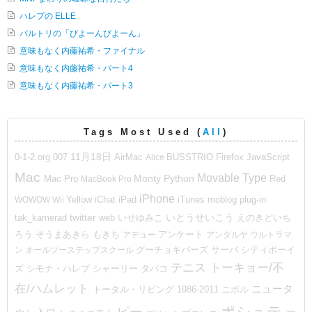
ハレプの ELLE
バルトリの「びよーんびよーん」
意味もなく内藤祐希・ファイナル
意味もなく内藤祐希・パート4
意味もなく内藤祐希・パート3
Tags Most Used (
All
)
11月18日
007
BUSSTRIO
Firefox
0-1-2.org
AirMac
Alice
JavaScript
Mac
Movable Type
Mac Pro
Monty Python
MacBook Pro
Red
iPhone
moblog
WOWOW
Wii
Yellow
iChat
iPad
iTunes
plug-in
いとうせいこう
twitter
web
いせゆみこ
えのきどいち
tak_kamerad
ろう
そうまあきら
もきち
アデュー
アンケート
アンタルヤ
ウルトラマ
ン
オールツーステップスクール
グーチョキパーズ
サーバ
シティボーイ
テニス
トーキョー/不
ズ
シモナ・ハレプ
シャーリー
タバコ
在/ハムレット
ニュータ
トータル・リビング 1986-2011
ニボル