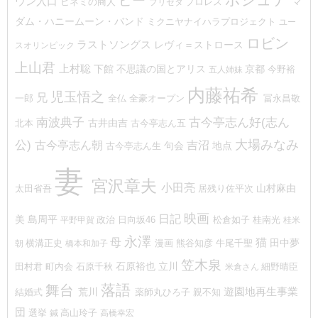
ポシュテ
ピー
ウン入口
プロレス
マ
ヒネミの商人
プリセタ
ダム・ハニームーン・バンド
ミクニヤナイハラプロジェクト
ユー
ロビン
ラストソングス
レヴィ＝ストロース
スオリンピック
上山君
上村聡
下館
不思議の国とアリス
京都
今野裕
五人姉妹
内藤祐希
児玉悟之
兄
一郎
冨永昌敬
全仏
全豪オープン
古今亭志ん好(志ん
南波典子
古井由吉
北本
古今亭志ん五
大場みなみ
公)
吉沼
古今亭志ん朝
地点
句会
古今亭志ん生
妻
宮沢章夫
小田亮
山村麻由
太田省吾
居残り佐平次
映画
日記
美
島周平
政治
桂南光
平野甲賀
日向坂46
松倉如子
桂米
永澤
猫
母
田中夢
熊谷知彦
朝
横溝正史
橋本和加子
漫画
牛尾千聖
笠木泉
石原裕也
町内会
立川
細野晴臣
田村君
石原千秋
米倉さん
落語
舞台
遊園地再生事業
荒川
結婚式
薬師丸ひろ子
親不知
団
選挙
鍼
高山玲子
高橋幸宏