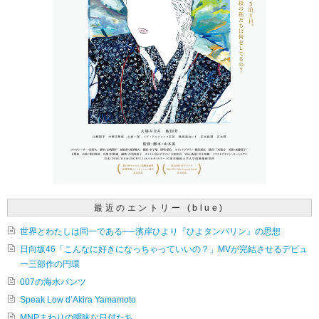
最近のエントリー (blue)
世界とわたしは同一である──濱岸ひより『ひよタンバリン』の思想
日向坂46「こんなに好きになっちゃっていいの？」MVが完結させるデビュ
ー三部作の円環
007の海水パンツ
Speak Low d’Akira Yamamoto
MNPまわりの曖昧な日付たち