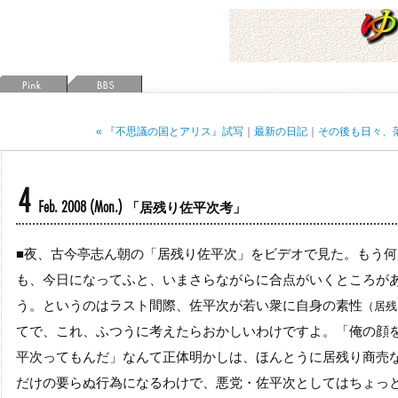
« 『不思議の国とアリス』試写
｜
最新の日記
｜
その後も日々、落
4
Feb. 2008
(Mon.)
「居残り佐平次考」
■
夜、古今亭志ん朝の「居残り佐平次」をビデオで見た。もう何
も、今日になってふと、いまさらながらに合点がいくところが
う。というのはラスト間際、佐平次が若い衆に自身の素性
（居残
てで、これ、ふつうに考えたらおかしいわけですよ。「俺の顔
平次ってもんだ」なんて正体明かしは、ほんとうに居残り商売
だけの要らぬ行為になるわけで、悪党・佐平次としてはちょっ