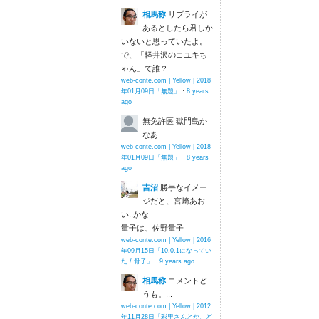
相馬称
リプライが
あるとしたら君しか
いないと思っていたよ。
で、「軽井沢のコユキち
ゃん」て誰？
web-conte.com | Yellow | 2018
年01月09日「無題」
·
8 years
ago
無免許医
獄門島か
なあ
web-conte.com | Yellow | 2018
年01月09日「無題」
·
8 years
ago
吉沼
勝手なイメー
ジだと、宮崎あお
い..かな
量子は、佐野量子
web-conte.com | Yellow | 2016
年09月15日「10.0.1になってい
た / 骨子」
·
9 years ago
相馬称
コメントど
うも。...
web-conte.com | Yellow | 2012
年11月28日「彩里さんとか、ど