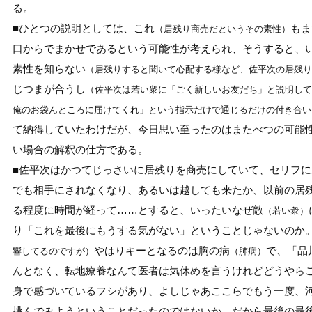
る。
■
ひとつの説明としては、これ
もま
（居残り商売だというその素性）
口からでまかせであるという可能性が考えられ、そうすると、
素性を知らない
（居残りすると聞いて心配する様など、佐平次の居残り
じつまが合うし
（佐平次は若い衆に「ごく新しいお友だち」と説明して
俺のお袋んところに届けてくれ」という指示だけで通じるだけの付き合い
て納得していたわけだが、今日思い至ったのはまたべつの可能
い場合の解釈の仕方である。
■
佐平次はかつてじっさいに居残りを商売にしていて、セリフに
でも相手にされなくなり、あるいは越しても来たか、以前の居
る程度に時間が経って
……
とすると、いったいなぜ敵
（若い衆）
り「これを最後にもうする気がない」ということじゃないのか
やはりキーとなるのは胸の病
で、「品
響してるのですが）
（肺病）
んとなく、転地療養なんて医者は気休めを言うけれどどうやら
身で感づいているフシがあり、よしじゃあここらでもう一度、
挑んでみようということだったのではないか。だから最後の最