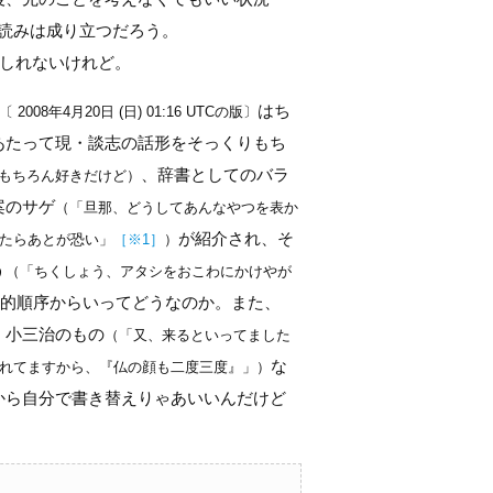
読みは成り立つだろう。
しれないけれど。
はち
〔 2008年4月20日 (日) 01:16 UTCの版〕
あたって現・談志の話形をそっくりもち
、辞書としてのバラ
もちろん好きだけど）
案のサゲ
（「旦那、どうしてあんなやつを表か
が紹介され、そ
たらあとが恐い」
［
※
1］
）
う
（「ちくしょう、アタシをおこわにかけやが
的順序からいってどうなのか。また、
・小三治のもの
（「又、来るといってました
な
れてますから、『仏の顔も二度三度』」）
から自分で書き替えりゃあいいんだけど