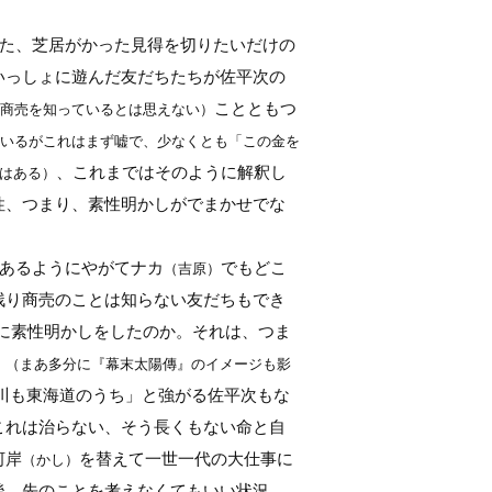
た、芝居がかった見得を切りたいだけの
いっしょに遊んだ友だちたちが佐平次の
ことともつ
商売を知っているとは思えない）
いるがこれはまず嘘で、少なくとも「この金を
、これまではそのように解釈し
はある）
性、つまり、素性明かしがでまかせでな
あるようにやがてナカ
でもどこ
（吉原）
残り商売のことは知らない友だちもでき
に素性明かしをしたのか。それは、つま
。
（まあ多分に『幕末太陽傳』のイメージも影
川も東海道のうち」と強がる佐平次もな
これは治らない、そう長くもない命と自
河岸
を替えて一世一代の大仕事に
（かし）
後、先のことを考えなくてもいい状況