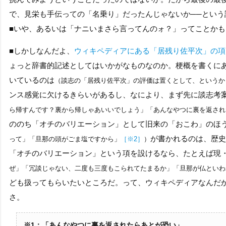
で、見栄も手伝っての「名乗り」だったんじゃないか
──
という
■
いや、あるいは「ナニいまさら言ってんのォ？」ってことかも
■
しかしなんだよ、
ウィキペディアにある「居残り佐平次」の項
ょっと辞書的記述としてはいかがなものなのか。梗概を書くに
いているのは
（談志の「居残り佐平次」の評価は置くとして、というか
ンス感覚に欠けるきらいがあるし、なにより、まず先に談志考
ら帰すんです？裏から帰しゃあいいでしょう」「あんなやつに裏を返され
ののち「オチのバリエーション」として旧来の「おこわ」のほ
が書かれるのは、歴史
って」「旦那の頭がごま塩ですから」
［
※
2］
）
「オチのバリエーション」という項を設けるなら、たとえば現
ぜ」「冗談じゃない、二度も三度もこられてたまるか」「旦那が仏といわ
ども扱ってもらいたいところだ。って、ウィキペディアなんだ
さ。
※
1：「あんなやつに裏を返されたらあとが恐い」