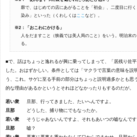
廓で、はじめての店にあがることを「初会」、二度目に行く
染み」といった（くわしくは
ここ
など）。
※
2：「おこわにかける」
人をだますこと（狭義では美人局のこと）をいう。明治末の
る。
■
で、話はちょっと逸れるが興に乗ってしまって、「居残り佐平
した。おはずかしい。条件としては「マクラで言葉の意味を説
う、これ。サゲに至る手前の部分はちょっと説明過多かとも思
的な理由があるかというとそれほどなかったりもするのだが。
若い衆
旦那、行ってきました、たいへんですよ。
旦那
どうした、捕り物にでもなったか。
若い衆
そうじゃあないんですよ、それもあいつの嘘なんです
旦那
嘘？
若い衆
悪事に悪事を重ねたなんて口からでまかせ、旦那から