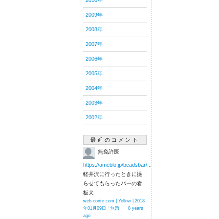
2010年
2009年
2008年
2007年
2006年
2005年
2004年
2003年
2002年
最近のコメント
無免許医
https://ameblo.jp/beadsbar/...
軽井沢に行ったときに撮
らせてもらったバーの看
板犬
web-conte.com | Yellow | 2018
年01月09日「無題」
·
8 years
ago