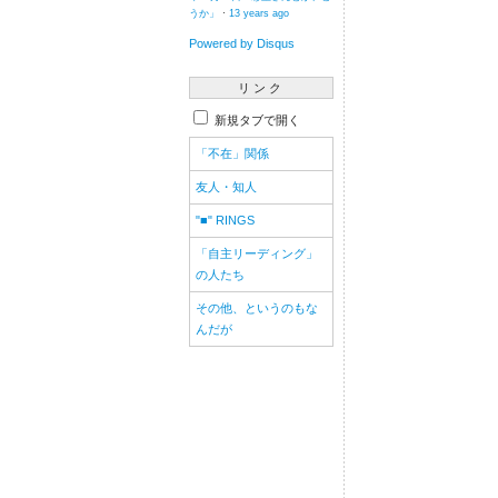
うか」
·
13 years ago
Powered by Disqus
リンク
新規タブで開く
「不在」関係
友人・知人
"
■
" RINGS
「自主リーディング」
の人たち
その他、というのもな
んだが