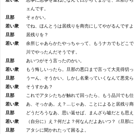
ェんです。
旦那
そォかい。
若い衆
でね、ほんとうは居残りを商売にしてやがるんですよ
旦那
居残りを？
若い衆
余所じゃあらかたやっちゃって、もうナカでもどこで
川でやったんだそうです。
旦那
あいつがそう言ったのかい。
若い衆
もう悔しいったら。旦那の悪口まで言って大見得切っ
旦那
うーん、そうかい。しかし名乗っていくなんて悪党ら
若い衆
そうすかあ？
旦那
これでアタシたちが触れて回ったら、もう品川でも仕
若い衆
あ、そっかあ。え？
…
じゃあ、ことによると居残り商
旦那
どうだろうなあ、思い返せば、まんざら嘘だとも思え
若い衆
（自分に）え？何だよ？何なんだよあいつ？（旦那に
旦那
アタシに聞かれたって困るよ。