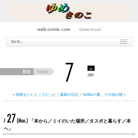
Go to...
7
JUL.
目次
Yellow
2009
« 快晴もいいところだった
｜
最新の日記
｜
Twitterの夏、その他の朝 »
27
(Mon.)
/
「本から／ミイのいた場所／タスポと暮らす／本
へ」