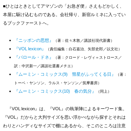
■
ひとはときとしてアマゾンの「お急ぎ便」さえもどかしく、
本屋に駆け込むものである。会社帰り、新宿ルミネに入ってい
るブックファーストへ。
『ニッポンの思想』
（著：佐々木敦／講談社現代新書）
『VOL lexicon』
（責任編集：白石嘉治、矢部史郎／以文社）
『パロール・ドネ』
（著：クロード・レヴィ＝ストロース／
訳：中沢新一／講談社選書メチエ）
『ムーミン・コミックス(9) 彗星がふってくる日』
（著：
トーベ・ヤンソン、ラルス・ヤンソン／筑摩書房）
『ムーミン・コミックス(10) 春の気分』
（同上）
『VOL lexicon』は、『VOL』の執筆陣によるキーワード集。
『VOL』だからと大判サイズを思い浮かべながら探すとそれは
わりとハンディなサイズで棚にあるから、そこのところは注意