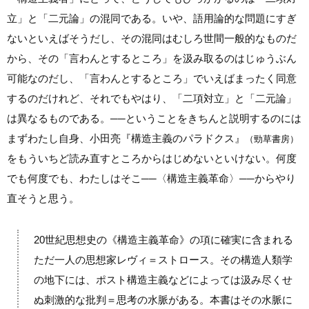
立」と「二元論」の混同である。いや、語用論的な問題にすぎ
ないといえばそうだし、その混同はむしろ世間一般的なものだ
から、その「言わんとするところ」を汲み取るのはじゅうぶん
可能なのだし、「言わんとするところ」でいえばまったく同意
するのだけれど、それでもやはり、「二項対立」と「二元論」
は異なるものである。
──
ということをきちんと説明するのには
まずわたし自身、小田亮『構造主義のパラドクス』
（勁草書房）
をもういちど読み直すところからはじめないといけない。何度
でも何度でも、わたしはそこ
──
〈構造主義革命〉
──
からやり
直そうと思う。
20世紀思想史の《構造主義革命》の項に確実に含まれる
ただ一人の思想家レヴィ＝ストロース。その構造人類学
の地下には、ポスト構造主義などによっては汲み尽くせ
ぬ刺激的な批判＝思考の水脈がある。本書はその水脈に