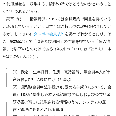
の使用履歴を「収集する」段階の話ではどうなのかということ
がひとつあるだろう。
記事では、「情報提供については会員規約で同意を得ている
と認識している」という日本たばこ協会側の説明を紹介してい
るが、じっさいに
タスポの会員規約
を読めばわかるとおり、そ
こ
で「収集及び利用」の同意を得ている「個人情
（第23条1項）
報」は以下のものだけである
（条文中の「TIOJ」は「社団法人日本
。
たばこ協会」のこと）
(1) 氏名、生年月日、住所、電話番号、等会員本人が申
込時および申込後に届け出た事項
(2) 第5条(会員申込手続き)に定める手続きにおいて、会
員がTIOJに提出した本人確認書類の写しおよび公共料金
領収書の写しに記載される情報のうち、システムの運
営・管理に必要とされる事項