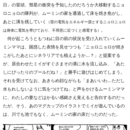
日」の冒頭、彗星の衝突を予知したのだろうか大移動するニョ
ロニョロの隊列が、ムーミンの家を通過して床を焼き焦がし、
あとに溝を残していく
（雷の電気をエネルギー源とするニョロニョロ
。
は身体に電気を帯びており、不用意に近づくと感電する）
何が起ころうともつねに目の前の状況を受け入れていくムー
ミンママは、困惑した表情を見せつつも「ニョロニョロが焼き
こがしたあとにシネラリアでも植えようか
…
？」と提案する
が、居合わせたミイがすぐさまその溝に水を流し込み、「あた
しにぴったりのプールだね！」と勝手に遊びはじめてしまう。
それを受けてなお、あきらめ顔ながらも「まあいいわ
…
ただし
水もれしないように気をつけてね」と声をかけるムーミンママ
に、わたしの妻などはかるい感銘さえ覚えると告白するのだっ
たが、そう、あのマグカップのイラストでミイが遊んでいるの
は、川でも池でもなく、ムーミンの家の床だったのだった。