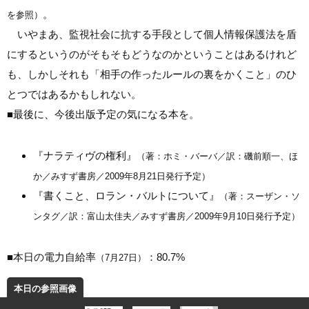
。
を参照）
いやまあ、監視社会に抗する手段として個人情報保護法を盾
にするというのがそもそもどうなのかということはあるけれど
も、しかしそれも「相手の作ったルールの裏をかくこと」のひ
とつではあるかもしれない。
■
最後に、今後出版予定の気になる本を。
『ナラティヴの権利』
（著：ホミ・バーバ／訳：磯前順一、ほ
か／みすず書房／2009年8月21日発行予定）
『書くこと、ロラン・バルトについて』
（著：スーザン・ソ
ンタグ／訳：富山太佳夫／みすず書房／2009年9月10日発行予定）
■
本日の電力自給率
：80.7%
（7月27日）
本日の参照画像