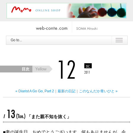
Go to...
12
DEC.
目次
Yellow
2011
« Diarist A Go Go, Part 2
｜
最新の日記
｜
このなんだか青いひと »
13
(Tue.)
/
「また親不知を抜く」
■
妻の誕生日。おめでとうございます。何もありませんが、今