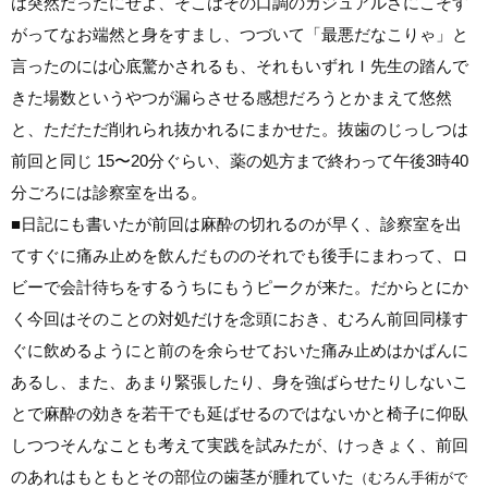
は突然だったにせよ、そこはその口調のカジュアルさにこそす
がってなお端然と身をすまし、つづいて「最悪だなこりゃ」と
言ったのには心底驚かされるも、それもいずれＩ先生の踏んで
きた場数というやつが漏らさせる感想だろうとかまえて悠然
と、ただただ削れられ抜かれるにまかせた。抜歯のじっしつは
前回と同じ 15〜20分ぐらい、薬の処方まで終わって午後3時40
分ごろには診察室を出る。
■
日記にも書いたが前回は麻酔の切れるのが早く、診察室を出
てすぐに痛み止めを飲んだもののそれでも後手にまわって、ロ
ビーで会計待ちをするうちにもうピークが来た。だからとにか
く今回はそのことの対処だけを念頭におき、むろん前回同様す
ぐに飲めるようにと前のを余らせておいた痛み止めはかばんに
あるし、また、あまり緊張したり、身を強ばらせたりしないこ
とで麻酔の効きを若干でも延ばせるのではないかと椅子に仰臥
しつつそんなことも考えて実践を試みたが、けっきょく、前回
のあれはもともとその部位の歯茎が腫れていた
（むろん手術がで