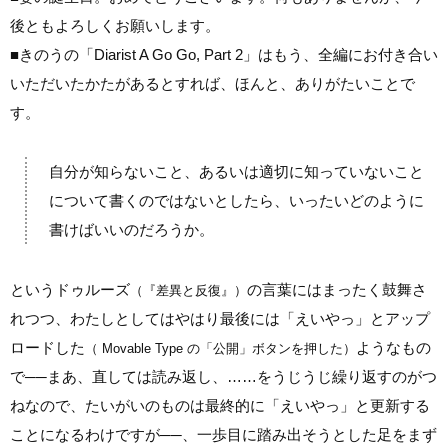
後ともよろしくお願いします。
■
きのうの「Diarist A Go Go, Part 2」はもう、全編にお付き合い
いただいたかたがあるとすれば、ほんと、ありがたいことで
す。
自分が知らないこと、あるいは適切に知っていないこと
について書くのではないとしたら、いったいどのように
書けばいいのだろうか。
というドゥルーズ
の言葉にはまったく鼓舞さ
（『差異と反復』）
れつつ、わたしとしてはやはり最後には「えいやっ」とアップ
ロードした
ようなもの
（ Movable Type の「公開」ボタンを押した）
で
──
まあ、直しては読み返し、
……
をうじうじ繰り返すのがつ
ねなので、たいがいのものは最終的に「えいやっ」と更新する
ことになるわけですが
──
、一歩目に踏み出そうとした足をまず