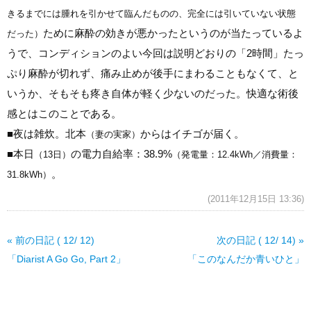
きるまでには腫れを引かせて臨んだものの、完全には引いていない状態
ために麻酔の効きが悪かったというのが当たっているよ
だった）
うで、コンディションのよい今回は説明どおりの「2時間」たっ
ぷり麻酔が切れず、痛み止めが後手にまわることもなくて、と
いうか、そもそも疼き自体が軽く少ないのだった。快適な術後
感とはこのことである。
■
夜は雑炊。北本
からはイチゴが届く。
（妻の実家）
■
本日
の電力自給率：38.9%
（13日）
（発電量：12.4kWh／消費量：
。
31.8kWh）
(2011年12月15日 13:36)
« 前の日記 ( 12/ 12)
次の日記 ( 12/ 14) »
「Diarist A Go Go, Part 2」
「このなんだか青いひと」