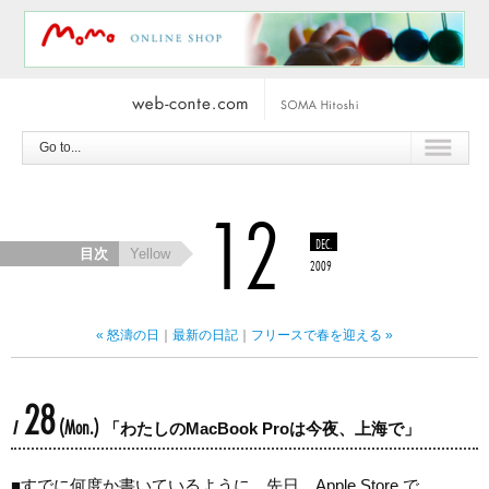
Go to...
12
DEC.
目次
Yellow
2009
« 怒濤の日
｜
最新の日記
｜
フリースで春を迎える »
28
(Mon.)
/
「わたしのMacBook Proは今夜、上海で」
■
すでに何度か書いているように、先日、Apple Store で