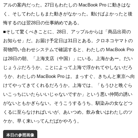
アルの案内だった。27日もわたしの MacBook Pro に動きはな
く、そしてわたしもまた動きがなかった。動けばよかったと後
悔するのは翌28日の仕事納めである。
■
そして驚くべきことに、28日、アップルからは「商品出荷の
お知らせ」だ。お届け予定日は31日とある。クロネコヤマトの
荷物問い合わせシステムで確認すると、わたしの MacBook Pro
は28日の朝、「上海支店（中国）」にいる。上海かあー。だい
じょうぶだろうか、ことによって上海で浮かれてやしないだろ
うか、わたしの MacBook Pro は。まっすぐ、きちんと東京へ向
けてやってきてくれるだろうか。上海では、「もうひと晩ぐら
いこっちにいたらいいじゃないですか」という悪い仲間の誘い
がないともかぎらない。そうこうするうち、馴染みの女などつ
くるに至らなければいいが、あいつめ。飲み食いはわたしのツ
ケか。早く来いってんだばかやろう。
本日の参照画像