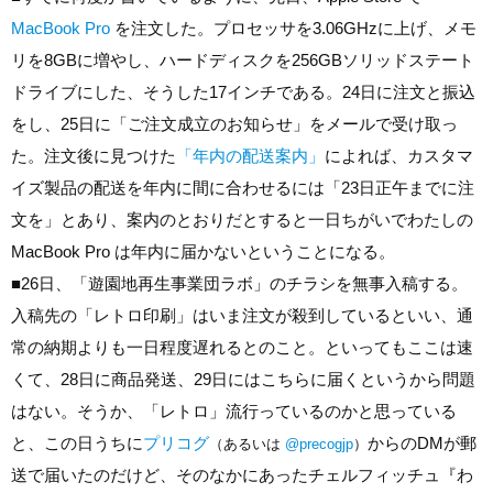
MacBook Pro
を注文した。プロセッサを3.06GHzに上げ、メモ
リを8GBに増やし、ハードディスクを256GBソリッドステート
ドライブにした、そうした17インチである。24日に注文と振込
をし、25日に「ご注文成立のお知らせ」をメールで受け取っ
た。注文後に見つけた
「年内の配送案内」
によれば、カスタマ
イズ製品の配送を年内に間に合わせるには「23日正午までに注
文を」とあり、案内のとおりだとすると一日ちがいでわたしの
MacBook Pro は年内に届かないということになる。
■
26日、「遊園地再生事業団ラボ」のチラシを無事入稿する。
入稿先の「レトロ印刷」はいま注文が殺到しているといい、通
常の納期よりも一日程度遅れるとのこと。といってもここは速
くて、28日に商品発送、29日にはこちらに届くというから問題
はない。そうか、「レトロ」流行っているのかと思っている
と、この日うちに
プリコグ
からのDMが郵
（あるいは
@precogjp
）
送で届いたのだけど、そのなかにあったチェルフィッチュ『わ