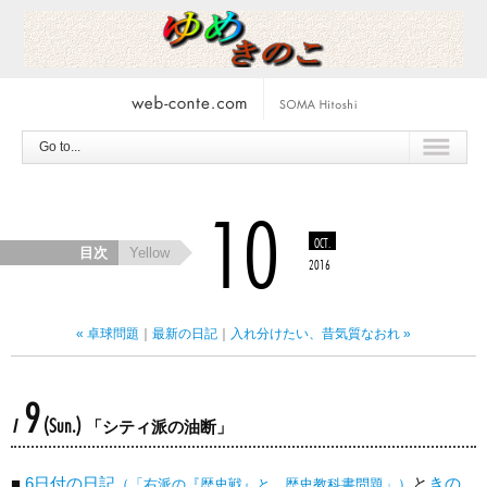
Go to...
10
OCT.
目次
Yellow
2016
« 卓球問題
｜
最新の日記
｜
入れ分けたい、昔気質なおれ »
9
(Sun.)
/
「シティ派の油断」
■
6日付の日記
と
きの
（「右派の『歴史戦』と、歴史教科書問題」）