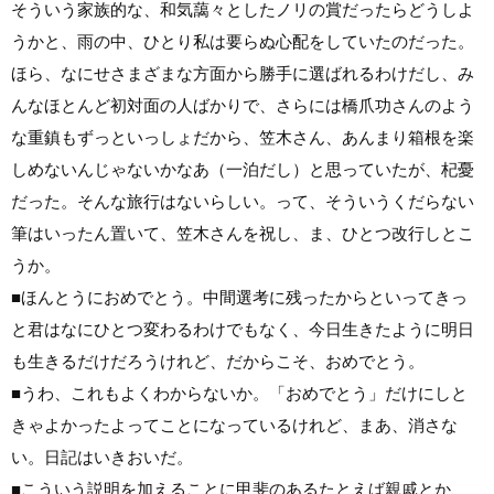
そういう家族的な、和気藹々としたノリの賞だったらどうしよ
うかと、雨の中、ひとり私は要らぬ心配をしていたのだった。
ほら、なにせさまざまな方面から勝手に選ばれるわけだし、み
んなほとんど初対面の人ばかりで、さらには橋爪功さんのよう
な重鎮もずっといっしょだから、笠木さん、あんまり箱根を楽
しめないんじゃないかなあ（一泊だし）と思っていたが、杞憂
だった。そんな旅行はないらしい。って、そういうくだらない
筆はいったん置いて、笠木さんを祝し、ま、ひとつ改行しとこ
うか。
■
ほんとうにおめでとう。中間選考に残ったからといってきっ
と君はなにひとつ変わるわけでもなく、今日生きたように明日
も生きるだけだろうけれど、だからこそ、おめでとう。
■
うわ、これもよくわからないか。「おめでとう」だけにしと
きゃよかったよってことになっているけれど、まあ、消さな
い。日記はいきおいだ。
■
こういう説明を加えることに甲斐のあるたとえば親戚とか、