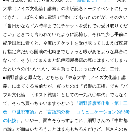
大学［ノイズ文化論］講義』の出版記念トークイベントに行っ
てきた。しばらく前に電話で予約してあったのだが、そのさい
「当日かならず六時半までにチケットを受付でお受け取りくだ
さい」ときつく言われていたように記憶し、それで少し手前に
紀伊国屋に着くと、今度はチケットを受け取ってしまえば座席
は指定席だから開演の七時までちょっと暇があるような具合に
なって、そうしてまんまと紀伊國屋書店の罠にはまってしまっ
たというのはついつい、本を買ってしまったからだ。二冊。
■
網野善彦と原宏之。どちらも『東京大学［ノイズ文化論］講
義』に出てくる名前だが、買ったのは『異形の王権』でも『バ
ブル文化論 〈ポスト戦後〉としての一九八〇年代』でもなく
て、そっち買っちゃいますかという
『網野善彦著作集・第十三
巻 中世都市論』
と
『言語態分析
──
コミュニケーション的思考
の転換』
。いやー、面白そうっすよこれ。網野さんの『中世都
市論』が面白いだろうことはまあもちろんだけど、原さんのも