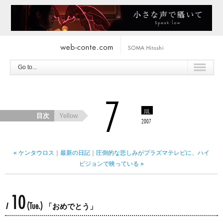
Go to...
7
JUL.
目次
Yellow
2007
« ケンタウロス
｜
最新の日記
｜
圧倒的な悲しみがプラズマテレビに、ハイ
ビジョンで映っている »
10
(Tue.)
/
「おめでとう」