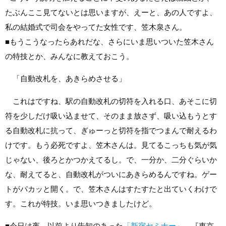
たぶんここ見てないとは思いますが、えーと、あの人ですよ、
私の結婚式で司会をやってた女性です、笠木泉さん。
■
もうこうなったらあれだな、さらにいま思いついた笠木さん
の特技とか、みんなに教えておこう。
「自動改札を、あきらめさせる」
これはですね、駅の自動改札の切符を入れる口、あそこに切
符を少しだけ吸い込ませて、そのまま放さず、吸い込もうとす
る自動改札に抗って、ぎゅーっと切符を指でつまんで耐えるわ
けです。もう必死ですよ、笠木さんは。見てるこっちも気が気
じゃない、後ろとかつかえてるし。で、一分か、二分ぐらいか
な、耐えてると、自動改札がついにあきらめるんですね。ゲー
トがパカッと開く。で、笠木さんはすたすたと出ていくわけで
す。これが特技。いま思いつきましたけど。
■
今日は夜、以前より告知のあった
「新宿セミナー」
、『東京