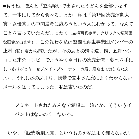
■
もうね、ほんと「立ち喰いで出されたうどんを全部つなげ
て、一本にしてから食べる」とか、私は「第15回読売演劇大
賞・女優賞」の中間選考に残ろうという人にむかって、なんて
ことを言っていたんだまったく
（左欄写真参照、クリックで広範囲
。この報せを私は遊園地再生事業団メンバーの
な画像が出ます）
上村
君から聞いたが、そのあとの帰り道、四、五軒ハシ
（聡）
ゴした末のコンビニでようやく今日付の読売新聞・朝刊を手に
し
（ありがとう、セブンイレブン・ナントカ店。店名までは知らねえ
、うれしさのあまり、携帯で笠木さん宛によくわからない
よ）
メールを送ってしまった。私は書いたのだ。
ノミネートされたみんなで箱根に一泊とか、そういうイ
ベントはないの？ ないか。
いや、「読売演劇大賞」というものを私はよく知らないが、