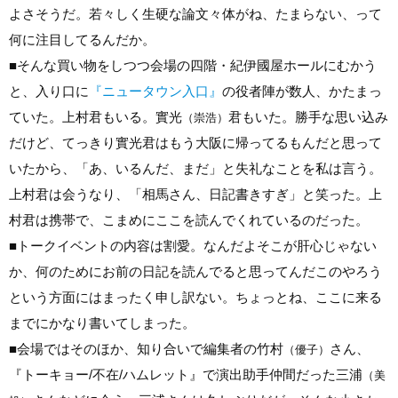
よさそうだ。若々しく生硬な論文々体がね、たまらない、って
何に注目してるんだか。
■
そんな買い物をしつつ会場の四階・紀伊國屋ホールにむかう
と、入り口に
『ニュータウン入口』
の役者陣が数人、かたまっ
ていた。上村君もいる。實光
君もいた。勝手な思い込み
（崇浩）
だけど、てっきり實光君はもう大阪に帰ってるもんだと思って
いたから、「あ、いるんだ、まだ」と失礼なことを私は言う。
上村君は会うなり、「相馬さん、日記書きすぎ」と笑った。上
村君は携帯で、こまめにここを読んでくれているのだった。
■
トークイベントの内容は割愛。なんだよそこが肝心じゃない
か、何のためにお前の日記を読んでると思ってんだこのやろう
という方面にはまったく申し訳ない。ちょっとね、ここに来る
までにかなり書いてしまった。
■
会場ではそのほか、知り合いで編集者の竹村
さん、
（優子）
『トーキョー/不在/ハムレット』で演出助手仲間だった三浦
（美