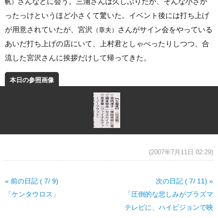
さんなどに会う。三浦さんは久しぶりだが、そんな小さか
帆）
ったっけというほど小さくて驚いた。イベント後には打ち上げ
が用意されていたが、宮沢
さんがサイン会をやっている
（章夫）
あいだ打ち上げの店にいて、上村君としゃべったりしつつ、合
流した宮沢さんに挨拶だけして帰ってきた。
本日の参照画像
(2007年7月11日 02:29)
« 前の日記 ( 7/ 9)
次の日記 ( 7/ 11) »
「ケンタウロス」
「圧倒的な悲しみがプラズマ
テレビに、ハイビジョンで映